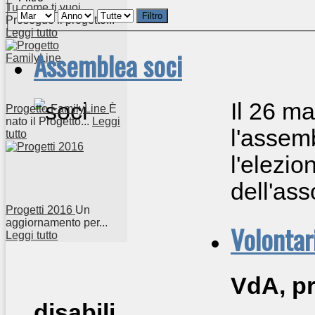
Tu come ti vuoi
Filtro
Prosegue il progetto...
Leggi tutto
Assemblea soci
Il 26 m
Progetto FamilyLine
È
nato il Progetto...
Leggi
l'assemb
tutto
l'elezio
dell'ass
Progetti 2016
Un
aggiornamento per...
Volontar
Leggi tutto
VdA, pr
disabili