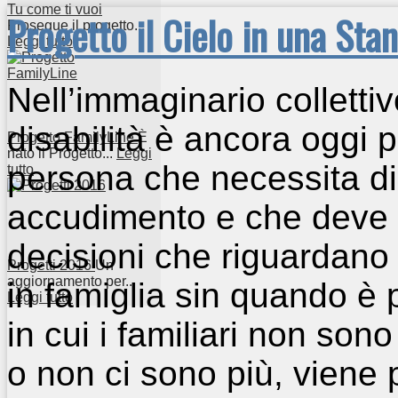
Tu come ti vuoi
Progetto il Cielo in una Sta
Prosegue il progetto...
Leggi tutto
Nell’immaginario colletti
disabilità è ancora oggi
Progetto FamilyLine
È
nato il Progetto...
Leggi
persona che necessita di
tutto
accudimento e che deve e
decisioni che riguardano 
Progetti 2016
Un
aggiornamento per...
in famiglia sin quando è
Leggi tutto
in cui i familiari non sono
o non ci sono più, viene 