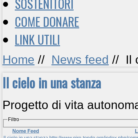
SOSTENITORI
COME DONARE
LINK UTILI
Home
//
News feed
//
Il
Il cielo in una stanza
Progetto di vita autonom
Filtro
Nome Feed
L
Il cielo in una stanza
http://www.giro-tondo.org/index.php/comp