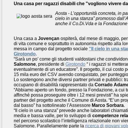
Una casa per ragazzi disabili che "vogliono vivere da
Aosta - L’opportunità concreta, in p
cielo in una stanza” promosso dall’As
anche il Co.Di.Vda e la Fondazione 
Una casa a
Jovençan
ospiterà, dal mese di maggio, per 
di vita comune e soprattutto in autonomia rispetto alla lo
messa in campo dal progetto sociale
“Il cielo in una st
Girotondo
.
“Sarà un po’ come gli studenti valdostani che condividono
Salomone
, presidente di
Girotondo
“ i ragazzi si mettera
eventualmente di un educatore”. Il progetto, il cui costo 
15 mila euro del CSV avendo conquistato, per punteggio,
Lo sostengono anche diversi partner privati e pubblici: tra
occupano di disabilità rappresentato da
Corrado
Adam
“Abbiamo aperto un fondo, presso la Fondazione, a cui tu
affinché possa proseguire oltre i 12 mesi previsti” ha sp
partner del progetto anche il Comune di Aosta. “E’un prog
dal basso” ha sottolineato l’Assessore
Marco Sorbara
.
“Il cielo in una stanza” prevede anche laboratori chiamati 
media e bassa valle, per lo sviluppo di
competenze rela
nel percorso scolastico l’intelligenza relazionale non vi
Salomone. Parallelamente parte la
ricerca di giovani vol