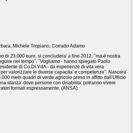
rbara, Michele Tropiano, Corrado Adamo
 di 23.000 euro, si concludera' a fine 2012, ''ma è nostra
seguire nel tempo''. ''Vogliamo - hanno spiegato Paolo
esidente di
Co.Di.VdA - da esperienze di vita vera
e per valorizzare le diverse capacita' e competenze''. Nascera'
000 metri quadri di verde agricolo preso in affitto dall'Ufficio
 una stanza' dove persone con disabilita' potranno vivere
ratori formati espressamente. (ANSA).