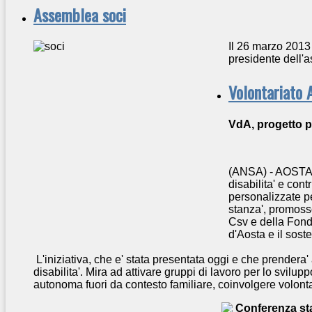
Assemblea soci
Il 26 marzo 2013 
presidente dell'
Volontariato 
VdA, progetto p
(ANSA) - AOSTA
disabilita' e cont
personalizzate pe
stanza', promosso
Csv e della Fond
d'Aosta e il sos
L'iniziativa, che e' stata presentata oggi e che prendera'
disabilita'. Mira ad attivare gruppi di lavoro per lo svilu
autonoma fuori da contesto familiare, coinvolgere volontari