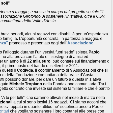
 soli"
artenza a maggio, è messa in campo dal progetto sociale “Il
sociazione Girotondo. A sostenere l'iniziativa, oltre il CSV,
comunitaria della Valle d'Aosta.
brevi periodi, alcuni ragazzi con disabilità per un’esperienza
ro famiglia. L’opportunità concreta, in partenza a maggio, è
anza”
promosso e presentato oggi dall’
Associazione
 l’alloggio durante l’università fuori sede” spiega
Paolo
nno alla prova con l’aiuto e il sostegno di amici ed
per un anno è di
22 mila euro
, può contare sul finanziamento di
 il primo posto del bando di settembre 2011.
 questi il
Codivda
, il coordinamento di 9 Associazioni che si
o
e della Fondazione comunitaria della Valle d’Aosta.
tti possono donare, per dare un futuro a questa iniziativa
iegato
Michele Tropiano
della Fondazione comunitaria. Tra i
etto concreto che investe sul sistema familiare e che è partito
“A tu per tutti”, che saranno attivati nel mese di marzo nella
zionali
a cui si sono iscritti 16 ragazzi. “Ci siamo accorti che
ene sviluppata in quanto attitudine” sottolinea ancora Paolo
ontari
che vogliano sostenere i loro coetanei alle prese con