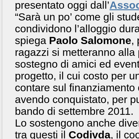
presentato oggi dall’
Assoc
“Sarà un po’ come gli stud
condividono l’alloggio dura
spiega
Paolo Salomone
,
ragazzi si metteranno alla p
sostegno di amici ed event
progetto, il cui costo per 
contare sul finanziamento
avendo conquistato, per pu
bando di settembre 2011.
Lo sostengono anche diversi
tra questi il
Codivda
, il c