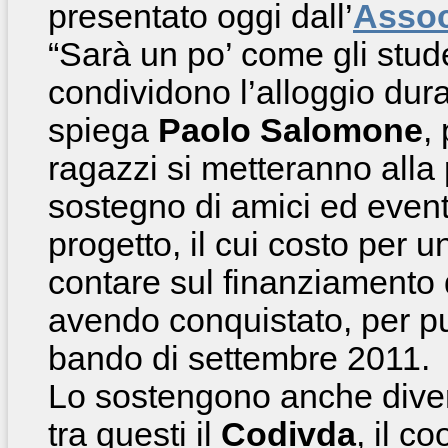
presentato oggi dall’
Assoc
“Sarà un po’ come gli stud
condividono l’alloggio dura
spiega
Paolo Salomone
,
ragazzi si metteranno alla p
sostegno di amici ed event
progetto, il cui costo per 
contare sul finanziamento
avendo conquistato, per pu
bando di settembre 2011.
Lo sostengono anche diversi
tra questi il
Codivda
, il c