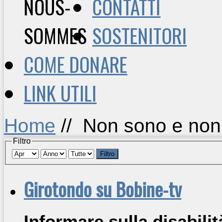
CONTATTI
SOSTENITORI
COME DONARE
LINK UTILI
Home
//
Non sono e non 
Filtro
Filtro
Girotondo su Bobine-tv
Informare sulla disabili