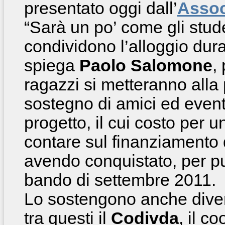
presentato oggi dall’
Assoc
“Sarà un po’ come gli stud
condividono l’alloggio dura
spiega
Paolo Salomone
,
ragazzi si metteranno alla p
sostegno di amici ed event
progetto, il cui costo per 
contare sul finanziamento
avendo conquistato, per pu
bando di settembre 2011.
Lo sostengono anche diversi
tra questi il
Codivda
, il c