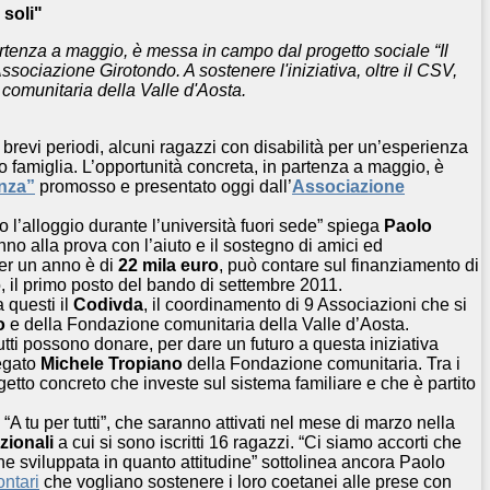
 soli"
artenza a maggio, è messa in campo dal progetto sociale “Il
sociazione Girotondo. A sostenere l'iniziativa, oltre il CSV,
comunitaria della Valle d'Aosta.
brevi periodi, alcuni ragazzi con disabilità per un’esperienza
ro famiglia. L’opportunità concreta, in partenza a maggio, è
anza”
promosso e presentato oggi dall’
Associazione
 l’alloggio durante l’università fuori sede” spiega
Paolo
nno alla prova con l’aiuto e il sostegno di amici ed
per un anno è di
22 mila euro
, può contare sul finanziamento di
 il primo posto del bando di settembre 2011.
 questi il
Codivda
, il coordinamento di 9 Associazioni che si
o
e della Fondazione comunitaria della Valle d’Aosta.
tti possono donare, per dare un futuro a questa iniziativa
iegato
Michele Tropiano
della Fondazione comunitaria. Tra i
etto concreto che investe sul sistema familiare e che è partito
“A tu per tutti”, che saranno attivati nel mese di marzo nella
zionali
a cui si sono iscritti 16 ragazzi. “Ci siamo accorti che
ene sviluppata in quanto attitudine” sottolinea ancora Paolo
ontari
che vogliano sostenere i loro coetanei alle prese con