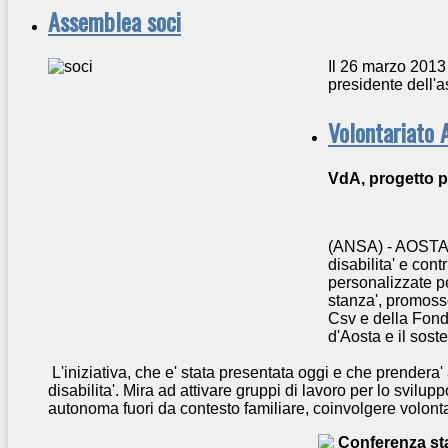
Assemblea soci
Il 26 marzo 2013 
presidente dell'
Volontariato 
VdA, progetto p
(ANSA) - AOSTA
disabilita' e cont
personalizzate pe
stanza', promosso
Csv e della Fond
d'Aosta e il sos
L'iniziativa, che e' stata presentata oggi e che prendera'
disabilita'. Mira ad attivare gruppi di lavoro per lo svilu
autonoma fuori da contesto familiare, coinvolgere volontari