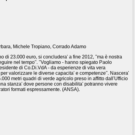
rbara, Michele Tropiano, Corrado Adamo
 di 23.000 euro, si concludera' a fine 2012, ''ma è nostra
seguire nel tempo''. ''Vogliamo - hanno spiegato Paolo
esidente di
Co.Di.VdA - da esperienze di vita vera
e per valorizzare le diverse capacita' e competenze''. Nascera'
000 metri quadri di verde agricolo preso in affitto dall'Ufficio
 una stanza' dove persone con disabilita' potranno vivere
ratori formati espressamente. (ANSA).