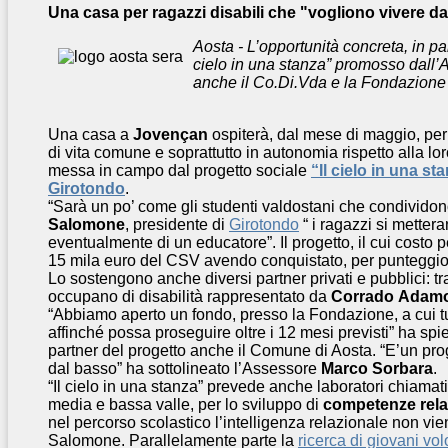
Una casa per ragazzi disabili che "vogliono vivere da
Aosta - L’opportunità concreta, in p
cielo in una stanza” promosso dall’As
anche il Co.Di.Vda e la Fondazione 
Una casa a
Jovençan
ospiterà, dal mese di maggio, per 
di vita comune e soprattutto in autonomia rispetto alla lo
messa in campo dal progetto sociale
“Il cielo in una st
Girotondo
.
“Sarà un po’ come gli studenti valdostani che condividono
Salomone
, presidente di
Girotondo
“ i ragazzi si mettera
eventualmente di un educatore”. Il progetto, il cui costo 
15 mila euro del CSV avendo conquistato, per punteggio,
Lo sostengono anche diversi partner privati e pubblici: tra
occupano di disabilità rappresentato da
Corrado
Adam
“Abbiamo aperto un fondo, presso la Fondazione, a cui tu
affinché possa proseguire oltre i 12 mesi previsti” ha sp
partner del progetto anche il Comune di Aosta. “E’un prog
dal basso” ha sottolineato l’Assessore
Marco Sorbara
.
“Il cielo in una stanza” prevede anche laboratori chiamati 
media e bassa valle, per lo sviluppo di
competenze rela
nel percorso scolastico l’intelligenza relazionale non vi
Salomone. Parallelamente parte la
ricerca di giovani vol